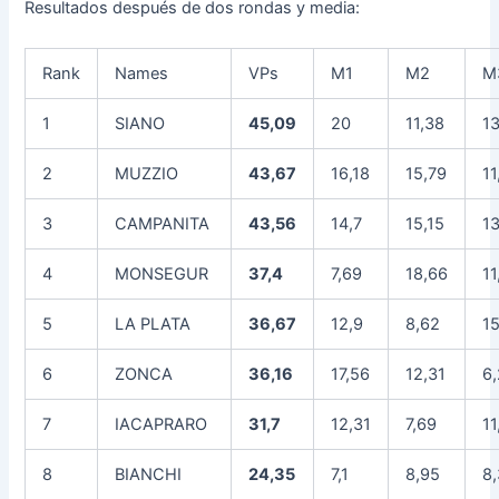
Resultados después de dos rondas y media:
Rank
Names
VPs
M1
M2
M
1
SIANO
45,09
20
11,38
13
2
MUZZIO
43,67
16,18
15,79
11
3
CAMPANITA
43,56
14,7
15,15
13
4
MONSEGUR
37,4
7,69
18,66
11
5
LA PLATA
36,67
12,9
8,62
15
6
ZONCA
36,16
17,56
12,31
6
7
IACAPRARO
31,7
12,31
7,69
11
8
BIANCHI
24,35
7,1
8,95
8,