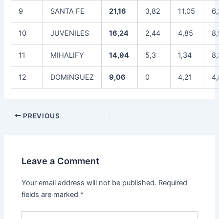
9
SANTA FE
21,16
3,82
11,05
6
10
JUVENILES
16,24
2,44
4,85
8
11
MIHALIFY
14,94
5,3
1,34
8,
12
DOMINGUEZ
9,06
0
4,21
4
PREVIOUS
Leave a Comment
Your email address will not be published.
Required
fields are marked
*
Type