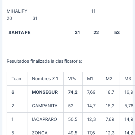
MIHALIFY 11
20 31
SANTA FE 31 22 53
Resultados finalizada la clasificatoria:
Team
Nombres Z 1
VPs
M1
M2
M3
6
MONSEGUR
74,2
7,69
18,7
16,9
2
CAMPANITA
52
14,7
15,2
5,78
1
IACAPRARO
50,5
12,3
7,69
14,9
5
ZONCA
49,5
17,6
12,3
14,2