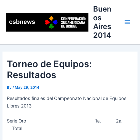
Skip
Buen
to
os
content
Aires
Main
2014
Men
Torneo de Equipos:
Resultados
By
/
May 29, 2014
Resultados finales del Campeonato Nacional de Equipos
Libres 2013
Serie Oro 1a. 2a.
Total