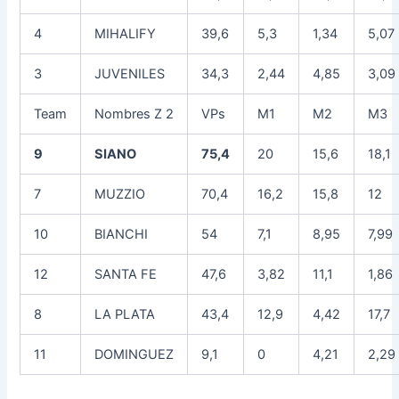
4
MIHALIFY
39,6
5,3
1,34
5,07
3
JUVENILES
34,3
2,44
4,85
3,09
Team
Nombres Z 2
VPs
M1
M2
M3
9
SIANO
75,4
20
15,6
18,1
7
MUZZIO
70,4
16,2
15,8
12
10
BIANCHI
54
7,1
8,95
7,99
12
SANTA FE
47,6
3,82
11,1
1,86
8
LA PLATA
43,4
12,9
4,42
17,7
11
DOMINGUEZ
9,1
0
4,21
2,29